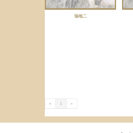
场地二
«
1
»